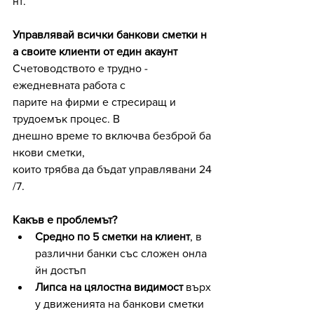
нт.
Управлявай всички банкови сметки н
а своите клиенти от един акаунт
Счетоводството е трудно - 
ежедневната работа с 
парите на фирми е стресиращ и 
трудоемък процес. В 
днешно време то включва безброй ба
нкови сметки, 
които трябва да бъдат управлявани 24
/7.
Какъв е проблемът? 
Средно по 5 сметки на клиент
, в 
различни банки със сложен онла
йн достъп
Липса на цялостна видимост
 върх
у движенията на банкови сметки 