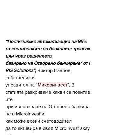
“Постигнахме автоматизация на 95% 
от контировките на банковите трансак
ции чрез решението, 
базирано на Отворено банкиране* от I
RIS Solutions”
,
 Виктор Павлов, 
собственик и 
управител на “
Микроинвест
”. В 
статията разкриваме какви са позитив
ите  
при използване на Отворено банкира
не в Microinvest и 
как може всеки счетоводител  
да го активира в своя Microinvest акау