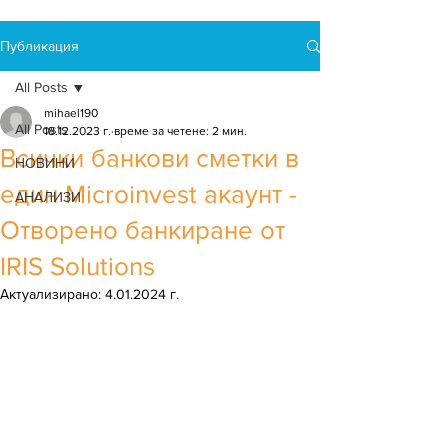
Публикация
All Posts
mihael190
All Posts
18.12.2023 г.
време за четене: 2 мин.
Всички банкови сметки в
НОВИНИ
един Microinvest акаунт -
АНАЛИЗИ
Отворено банкиране от
IRIS Solutions
Актуализирано:
4.01.2024 г.