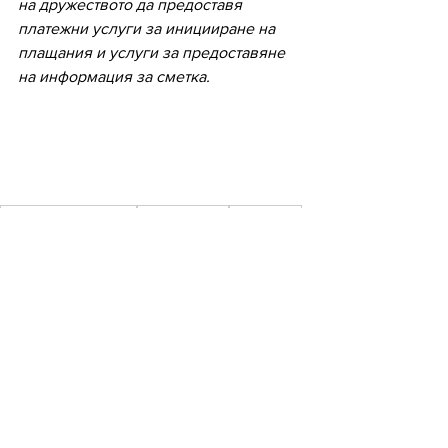
на дружеството да предоставя 
платежни услуги за иницииране на 
плащания и услуги за предоставяне 
на информация за сметка.
отворено банкиране
счетоводство
microinvest
НОВИНИ
Виж всички
Последни публикации