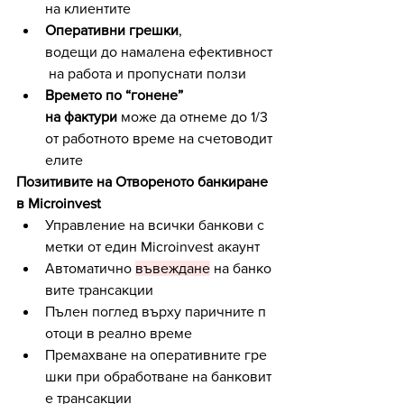
на клиентите
Оперативни грешки
, 
водещи до намалена ефективност
 на работа и пропуснати ползи
Времето по “гонене” 
на фактури
 може да отнеме до 1/3 
от работното време на счетоводит
елите
Позитивите на Отвореното банкиране 
в Microinvest
Управление на всички банкови с
метки от един Microinvest акаунт 
Автоматично 
въвеждане
 на банко
вите трансакции
Пълен поглед върху паричните п
отоци в реално време
Премахване на оперативните гре
шки при обработване на банковит
е трансакции