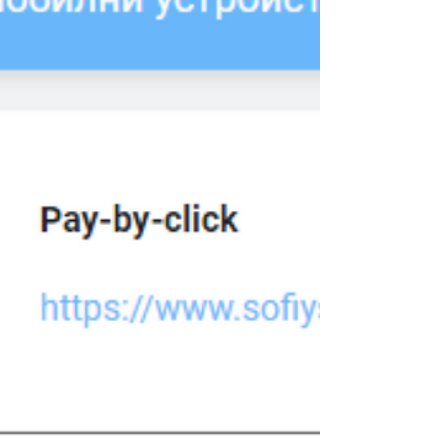
са ползите от базираните на отворено
банкиране решения, които навлизат все
по-масово в сферата на счетоводните
услуги. Ето и още мнения по темата:
Nula.bg предлага първата по рода си
платформа за управление на бизнес
финанси. Услугата се радва на
изключителен интерес от страна на
бизнеса и фрийлансърите в България.
Според създателя на платформата
Мартин Матеев отвореното