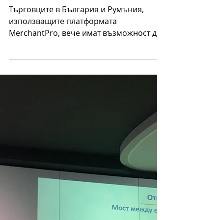
5.05.2022 г.
време за четене: 1 мин.
IRIS Solutions предлага решения за
онлайн търговците в България и
Румъния с Merchant Pro
Търговците в България и Румъния,
използващите платформата
MerchantPro, вече имат възможност да
изберат IRIS Solutions като нов метод
за...