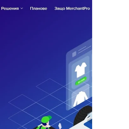
технологично събитие в региона на
Централна и Източна Еевропа. В
Марибор, Словения от 16 до 18 май
иновациите срещнаха бизнес
възможностите и капитала, знанията и
опита. Най-влиятелната стартъп и
технологична конференция в Европа,
тази година се проведе на живо след
прекъсване заради COVID-19
пандемията. Стартиращи компании,
активни инвеститори, забележителни
лектори, бизнес мениджъри