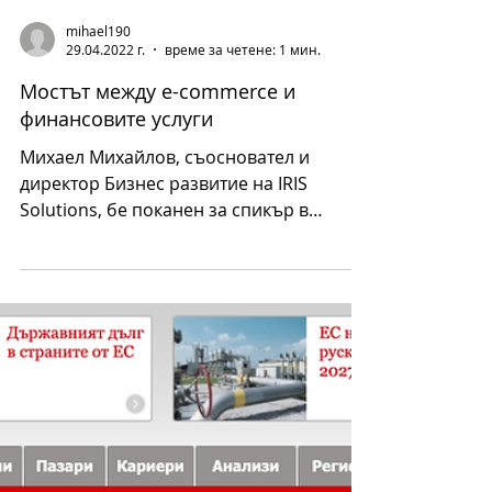
mihael190
29.04.2022 г.
време за четене: 1 мин.
Мостът между е-commerce и
финансовите услуги
Михаел Михайлов, съосновател и
директор Бизнес развитие на IRIS
Solutions, бе поканен за спикър в
хибридното пролетно издание на...