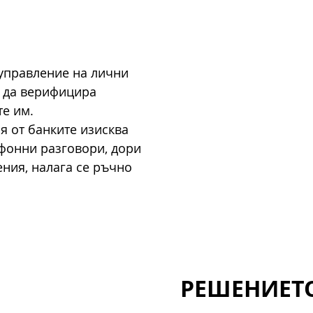
 управление на лични
й да верифицира
е им.
 от банките изисква
фонни разговори, дори
ения, налага се ръчно
РЕШЕНИЕТ