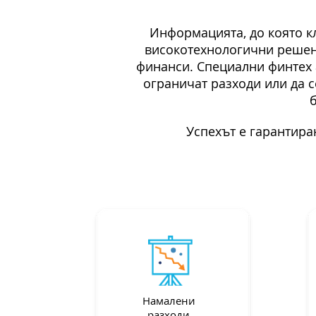
Информацията, до която кл
високотехнологични решен
финанси. Специални финтех а
ограничат разходи или да 
Успехът е гарантира
Намалени
разходи