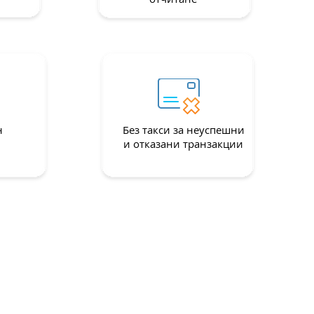
н
Без такси за неуспешни
и отказани транзакции
Намалени разходи