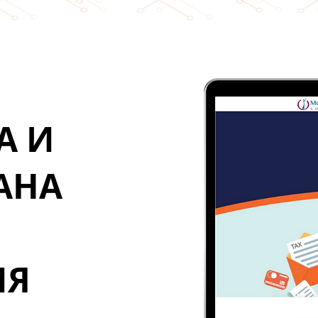
А И
АНА
ИЯ