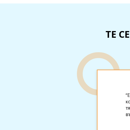
ТЕ С
“
к
т
в