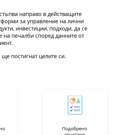
остъпва направо в действащите
тформи за управление на лични
кти, инвестиции, подходи, да се
е на печалби според данните от
иент.
 ще постигнат целите си.
но
Подобрено
отчитане