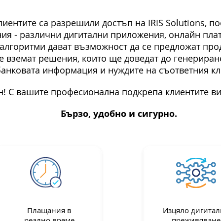
иентите са разрешили достъп на IRIS Solutions, п
ия - различни дигитални приложения, онлайн пла
лгоритми дават възможност да се предложат проду
се вземат решения, които ще доведат до генериран
банковата информация и нуждите на съответния кл
н! С вашите професионална подкрепа клиентите ви
Бързо, удобно и сигурно.
Плащания в
Изцяло дигитал
реално време
преживяване