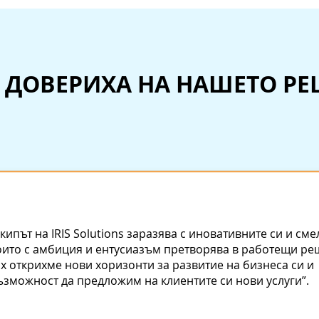
Е ДОВЕРИХА НА НАШЕТО Р
Екипът на IRIS Solutions заразява с иновативните си и сме
оито с амбиция и ентусиазъм претворява в работещи ре
ях открихме нови хоризонти за развитие на бизнеса си и
ъзможност да предложим на клиентите си нови услуги”.