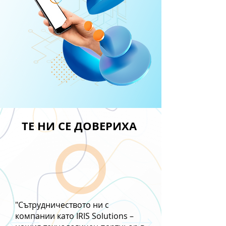
ТЕ НИ СЕ ДОВЕРИХА
Искаш да интегрираш
нашите решения в
бизнеса си?
Екипът на IRIS
"Сътрудничеството ни с
SOLUTIONS очаква
компании като IRIS Solutions –
въпросите ти