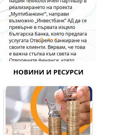
нашия технологичен партньор в
реализирането на проекта
Попълни формата и ще се
„Мултибанкинг“, направи
свържем с теб.
възможно „Инвестбанк“ АД да се
Започваме ли?
превърне в първата изцяло
българска банка, която предлага
услугата Отворено банкиране на
своите клиенти. Вярвам, че това
е важна стъпка към света на
Отворените финанси, която
открива огромни възможности
НОВИНИ И РЕСУРСИ
за всички участници в процеса."
Мая Станчева
Изпълнителен директор
"Инвестбанк" АД