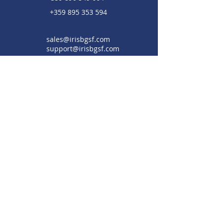
+359 895 353 594
sales@irisbgsf.com
support@irisbgsf.com
Лиценз от БНБ
Права на потребителите при използване на
платежни услуги
Общи условия за пренос на информация БГ
/ EN
Общи условия Платежен терминал приети
на 08.11.2024