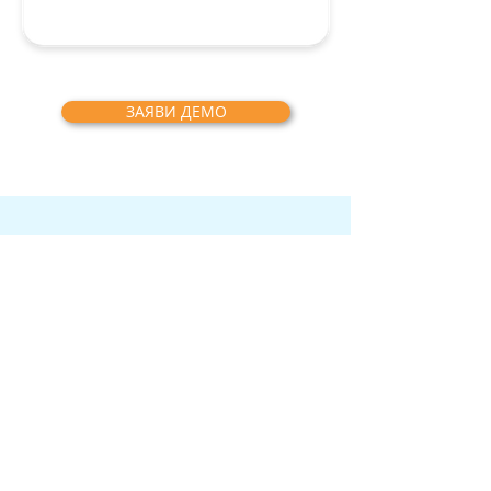
ЗАЯВИ ДЕМО
ТЕ СЕ ДОВЕРИХА НА
НАШЕТО РЕШЕНИЕ
"Сътрудничеството ни с
компании като IRIS Solutions –
нашия технологичен партньор в