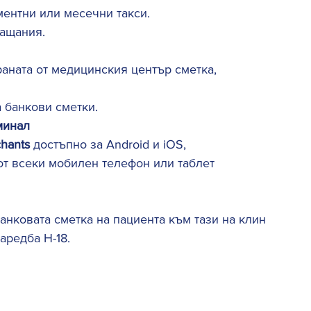
ментни или месечни такси. 
ащания. 
аната от медицинския център сметка, 
 банкови сметки. 
минал 
hants 
достъпно за Android и iOS, 
от всеки мобилен телефон или таблет 
банковата сметка на пациента към тази на клин
аредба Н-18. 