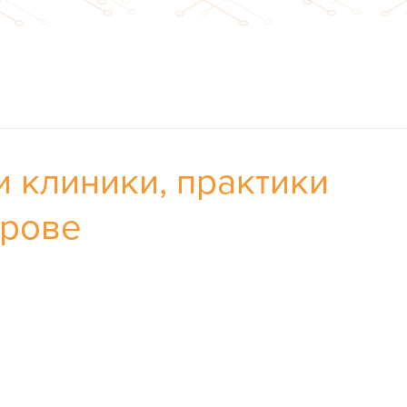
и клиники, практики
трове