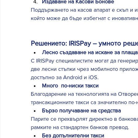
Издаване на Касови Бонове
Поддържането на касов апарат е скъп и и
който може да бъде избегнат с иноватив
Решението: IRISPay – умното реш
Лесно създаване на искане за плаща
С IRISPay специалистите могат да генери
две лесни стъпки чрез мобилното приложе
достъпно за Android и iOS. 
Много  по-ниски такси
Благодарение на технологията на Отворе
трансакционните такси са значително по-
Бързо получаване на средства
Парите се прехвърлят директно в банкова
рамките на стандартен банков превод. 
Без допълнителни такси