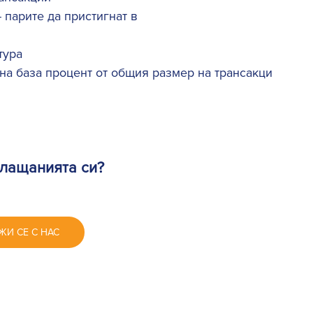
парите да пристигнат в 
ура  
 на база процент от общия размер на трансакци
плащанията си? 
ЖИ СЕ С НАС