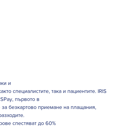
ки и 
кто специалистите, така и пациентите. IRIS 
SPay, първото в 
за безкартово приемане на плащания, 
азходите. 
рове спестяват до 60% 