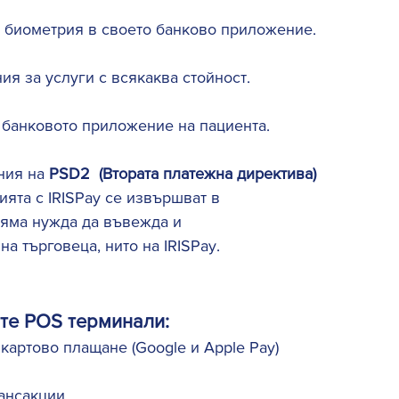
з биометрия в своето банково приложение. 
я за услуги с всякаква стойност. 
банковото приложение на пациента. 
ния на 
PSD2 
(Втората платежна директива)  
ията с IRISPay се извършват в 
 няма нужда да въвежда и 
а търговеца, нито на IRISPay. 
е POS терминали:  
картово плащане (Google и Apple Pay) 
нсакции   