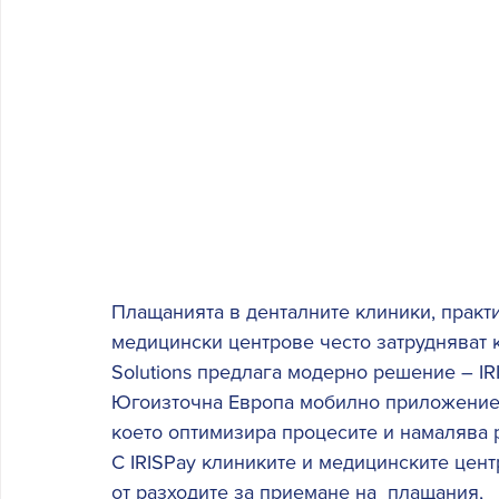
Плащанията в денталните клиники, практи
медицински центрове често затрудняват ка
Solutions предлага модерно решение – IRI
Югоизточна Европа мобилно приложение 
което оптимизира процесите и намалява р
С IRISPay клиниките и медицинските цент
от разходите за приемане на  плащания, 