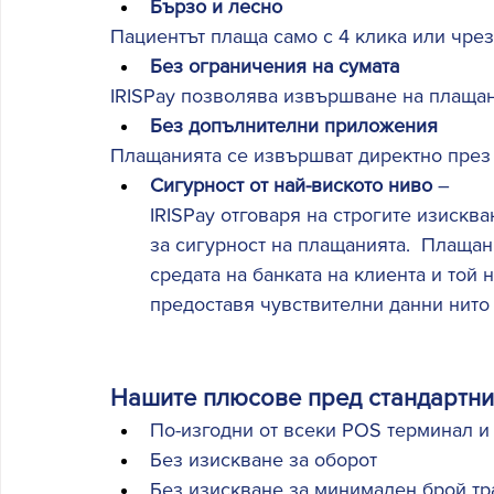
Бързо и лесно
Пациентът плаща само с 4 клика или чре
Без ограничения на сумата
IRISPay позволява извършване на плащани
Без допълнителни приложения
Плащанията се извършват директно през 
Сигурност от най-виското ниво
 – 
IRISPay отговаря на строгите изисква
за сигурност на плащанията.  Плащан
средата на банката на клиента и той
предоставя чувствителни данни нито н
Нашите плюсове пред стандартнит
По-изгодни от всеки POS терминал и 
Без изискване за оборот  
Без изискване за минимален брой тра