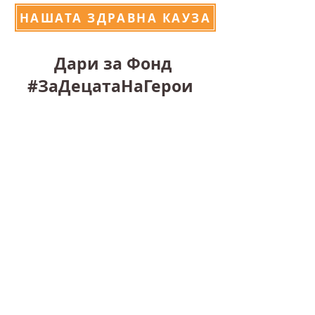
НАШАТА ЗДРАВНА КАУЗА
Дари за Фонд
#ЗаДецатаНаГерои