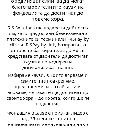
обединяват сили, за да могат
благотворителните каузи на
фондацията да достигнат до
повече хора.
IRIS Solutions ще подкрепи дейността
им, като предостави безвъзмездно
платежните си терминали IRISPay by
click и IRISPay by link, базирани на
отворено банкиране, за да могат
средствата от дарители да достигат
каузите по модерен и
дигитализиран начин.
Избираме каузи, в които вярваме и
самите ние подкрепяме,
представяме ги на сайта ни и
вярваме, че така те ще достигнат до
своите хора – до хората, които ще ги
подкрепят.
Фондация BCause е признат лидер с
над 25-годишен опит на
национално и международно ниво
в сферата на благотворителността.