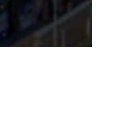
mihael190
29.03.2024 г.
време за четене: 2 мин.
Отворено банкиране на Money
Motion 2024
„За първи път бях на MoneyMotion и
супер доволен колко добре мина за нас.
MoMo е нещо различно - това е
събиране на експерти, които не...