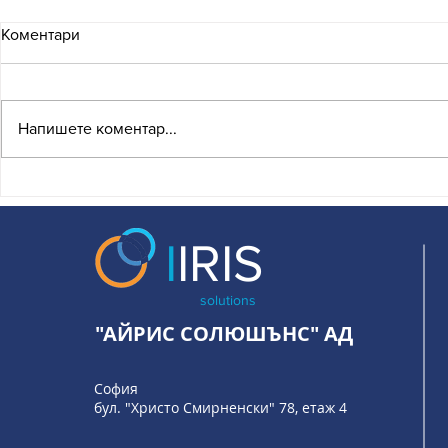
Коментари
Напишете коментар...
Какво означава
PSD3 и PSR
присъединяването на
превръща о
България към EuroPA и
банкиране 
I
IRIS
какво следва за бизнеса?
solutions
"АЙРИС СОЛЮШЪНС" АД
София
бул. "Христо Смирненски" 78, етаж 4