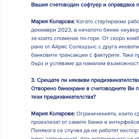
Вашия счетоводен софтуер и оправдаха л
Мария Коларова: 
Когато стартирахме раб
декември 2023, в началото бяхме неувер
за които споменах по-горе. От скоро ко
ране от Айрис Солюшънс с друга иноватив
банковите трансакции с фактурите. Така 
бърз и успяваме да намалим възможност
3. Срещате ли някакви предизвикателств
Отворено банкиране в счетоводните Ви пр
тези предизвикателства?
Мария Коларова: 
Ограниченията, които с
произлизат от самите банки и интерфейсит
Понякога се случва да не работят експор
ваме затруднения  при активирането на об