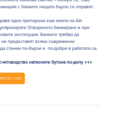
никация с банките нещата бързо се оправят. 
правя една препоръка към екипа на Ай-
уляризирате Отвореното банкиране и при-
овите институции. Банките трябва да 
 ни предоставят всяка съвременна  
а станем по-бързи и  по-добри в работата си. 
счетоводство натиснете бутона по-долу 
↓↓↓
ЖИ СЕ С НАС