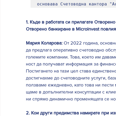
основава Счетоводна кантора "А
1. Къде в работата си прилагате Отворено
Отворено банкиране в Microinvest повли
Мария Коларова: 
От 2022 година, основн
да предлага оперативно счетоводно обслу
големите компании. Това, което им давам
ност да получават информация за финанс
Постигането на тази цел става единствено
достигнахме до счетоводните услуги, баз
ползваме ежедневно, като това ни пести 
щаме в допълнителни консултации с клиен
ни спрямо динамично променящата се но
2. Кои други предимства намирате при и