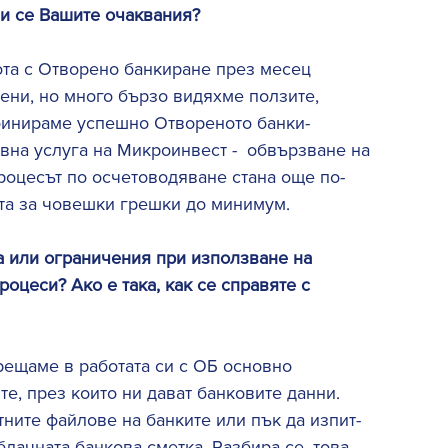
и се Вашите очаквания? 
ота с Отворено банкиране през месец  
ени, но много бързо видяхме ползите, 
мбинираме успешно Отвореното банки-
на услуга на Микроинвест -  обвързване на  
процесът по осчетоводяване стана още по-
та за човешки грешки до минимум. 
а или ограничения при използване на 
оцеси? Ако е така, как се справяте с 
рещаме в работата си с ОБ основно  
е, през които ни дават банковите данни. 
тните файлове на банките или пък да изпит-
лачната банкова сметка. Разбира се, това  