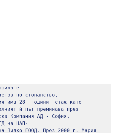
ршила е 
етов-но стопанство, 
я има 28  години  стаж като 
лният ѝ път преминава през  
ка Компания АД - София, 
ТД на НАП-
на Пилко ЕООД. През 2000 г. Мария  