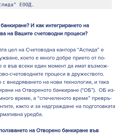
спида" ЕООД. 
 банкиране? И как интегрирането на  
ява на Вашите счетоводни процеси?
ата цел на Счетоводна кантора “Аспида” е 
жване, което е много добре прието от по-
е е във всеки един момент да имат възмож-
ово-счетоводните процеси в дружеството.  
 с внедряването на нови технологии, и така 
ирани на Отвореното банкиране (“ОБ”).  ОБ из-
много време, а “спечеленото време” превръ-
тите, както и за надграждане на подготовката
рмативна уредба. 
зползването на Отворено банкиране във  