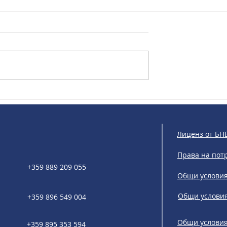
IRIS Solutions & Bankfeed:
: Европа
Укрепване на финансоват
твореното
свързаност в Централна и
в работещ пазар
Източна Европа
Лиценз от БН
Права на пот
+359 889 209 055
Общи условия
Общи условия
+359 896 549 004
Общи условия 
+359 895 353 594