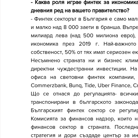
- Каква роля играе финтех за икономика
дневния ред на вашето правителство?
- Финтех секторът в България е само мал
и малко над 8 000 заети в бранша. Въпрек
милиард лева (над 500 милиона евро), 
икономика през 2019 г. Най-важното
собственост, 50% от тях имат сериозен е
Несъмнено страната ни и бизнес клима
директни чуждестранни инвестиции. На 
офиса на световни финтех компании, ср
Commerzbank, Bunq, Tide, Uber Finance, C
Що се отнася до регулацията- всички
транспонирани в българското законода
Българският финтех сектор се регули
Комисията за финансов надзор, които н
финансов сектор в страната. Последн
стратегия и дори създаде център за ин