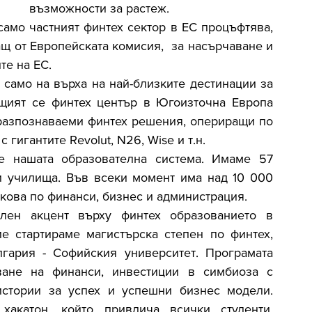
възможности за растеж. 
амо частният финтех сектор в ЕС процъфтява, 
щ от Европейската комисия,  за насърчаване и 
те на ЕС.
 само на върха на най-близките дестинации за 
щият се финтех център в Югоизточна Европа 
разпознаваеми финтех решения, опериращи по 
 гигантите Revolut, N26, Wise и т.н.
е нашата образователна система. Имаме 57 
и училища. Във всеки момент има над 10 000 
кова по финанси, бизнес и администрация.
лен акцент върху финтех образованието в 
ие стартираме магистърска степен по финтех, 
гария - Софийския университет. Програмата 
ане на финанси, инвестиции в симбиоза с 
стории за успех и успешни бизнес модели. 
акатон, който привлича всички студенти, 