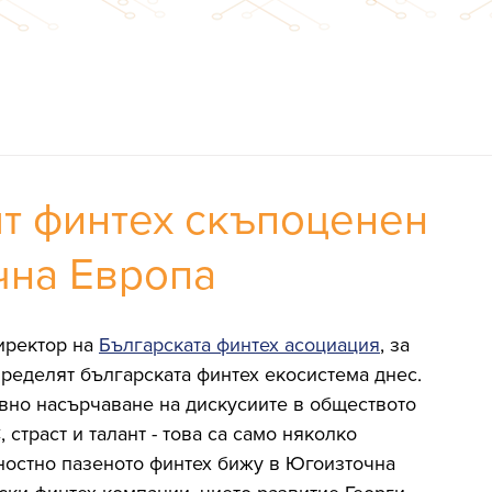
ят финтех скъпоценен
чна Европа
иректор на 
Българската финтех асоциация
, за 
пределят българската финтех екосистема днес.
ивно насърчаване на дискусиите в обществото 
страст и талант - това са само няколко 
ностно пазеното финтех бижу в Югоизточна 