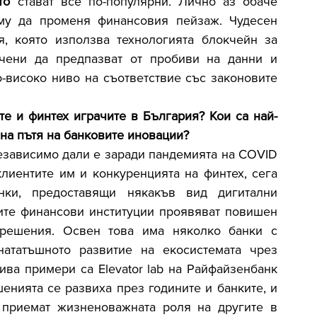
то
 стават все по-популярни. Лично аз обаче 
му да променя финансовия пейзаж. Чудесен 
я, която използва технологията блокчейн за 
чени да предпазват от пробиви на данни и 
о-високо ниво на съответствие със законовите 
е и финтех играчите в България? Кои са най-
 на пътя на банковите иновации?
езависимо дали е заради пандемията на COVID 
лиентите им и конкуренцията на финтех, сега 
ки, предоставящи някакъв вид дигитални 
те финансови институции проявяват повишен 
решения. Освен това има няколко банки с 
нататъшното развитие на екосистемата чрез 
ва примери са Elevator lab на Райфайзенбанк 
енията се развиха през годините и банките, и 
 приемат жизненоважната роля на другите в 