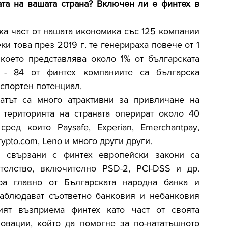
та на вашата страна? Включен ли е финтех в 
ка част от нашата икономика със 125 компании 
и това през 2019 г. те генерираха повече от 1 
което представлява около 1% от българската 
 - 84 от финтех компаниите са българска 
кспортен потенциал.
тът са много атрактивни за привличане на 
територията на страната оперират около 40 
ед които Paysafe, Experian, Emerchantpay, 
rypto.com, Leno и много други други.
 свързани с финтех европейски закони са 
телство, включително PSD-2, PCI-DSS и др. 
ра главно от Българската народна банка и 
аблюдават съответно банковия и небанковия 
ият възприема финтех като част от своята 
овации, който да помогне за по-нататъшното 