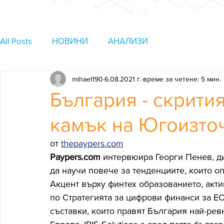
All Posts
НОВИНИ
АНАЛИЗИ
mihael190
6.08.2021 г.
време за четене: 5 мин.
България - скрити
камък на Югоизто
от 
thepaypers.com
Paypers.com
 интервюира Георги Пенев, д
да научи повече за тенденциите, които о
Акцент върху финтех образованието, акт
по Стратегията за цифрови финанси за ЕС, 
съставки, които правят България най-рев