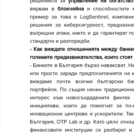
решенията за 
управление на богатство
вярвам в 
блокчейна
 и способностите 
пример за това е LogSentinel, компани
решения за киберсигурност, предназна
вътрешни атаки, както и да гарантират п
стандарти и разпоредби.
- Как виждате отношенията между банкит
големите предизвикателства, които стоят
- Банките в България бързо наваксват. Н
или просто заради предпочитанията на к
виждаме почти всички български бан
портфейли. По същия начин традиционни
интерес към новосъздадените финтех 
инициативи, които да помогнат за по-
иновационни центрове и ускорители. Таки
България, OTP Lab и др. Като цяло отнош
финансовите институции се разбират и