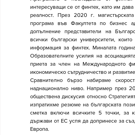
интересуващи се от финтех, като им дава
реалност. През 2020 г. магистърската
програма във Факултета по бизнес ад
допълнение представители на Българс
всички български университети, които 
информация за финтех. Миналата година
Образователните усилия на асоциацията
приета за член на Международното фи
икономическо сътрудничество и развитие
Сравнително бързо набираме скорос
наднационално ниво. Например през 202
обществена дискусия относно Стратегият
изпратихме резюме на българската позиц
сметка включи всичките 5 точки, за ко
държави от ЕС успя да допринесе за съз
Европа.