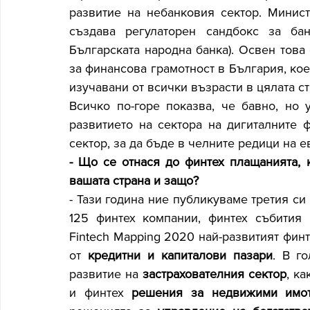
развитие на небанковия сектор. Минист
създава регулаторен сандбокс за бан
Българската народна банка). Освен това 
за финансова грамотност в България, кое
изучавани от всички възрасти в цялата ст
Всичко по-горе показва, че бавно, но 
развитието на сектора на дигиталните ф
сектор, за да бъде в челните редици на 
- Що се отнася до финтех плащанията, к
вашата страна и защо?
- Тази година ние публикуваме третия си
125 финтех компании, финтех събития 
Fintech Mapping 2020 най-развитият финт
от 
кредитни и капиталови пазари
. В г
развитие на 
застрахователния сектор
, ка
и финтех 
решения за недвижими имо