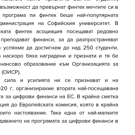
 възможност да превърнат финтех мечтите си в 
 програма пи финтех беше най-популярната 
министрация на Софийския университет. В 
ката финтех асоциация посещават редовно 
преподават финанси, за да разпространяват 
 успяхме да достигнем до над 250 студенти. 
 наскоро бяха наградени и признати и тя бе 
нансово образование към Организацията за 
 (ОИСР).
т сила и усилията ни се признават и на 
0 г. организирахме втората най-посещавана 
а за цифрови финанси на ЕС. В крайна сметка 
ия до Европейската комисия, която в крайна 
ито настоявахме. Така една от най-малките 
даването на програмата за цифрови финанси в 