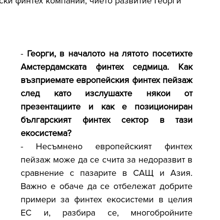
арски финтех компании, чието развитие Георги 
-
 Георги, в началото на лятото посетихте 
Амстердамската финтех седмица. Как 
възприемате европейския финтех пейзаж 
след като изслушахте някои от 
презентациите и как е позициониран 
българският финтех сектор в тази 
екосистема?
- Несъмнено европейският финтех 
пейзаж може да се счита за недоразвит в 
сравнение с пазарите в САЩ и Азия. 
Важно е обаче да се отбележат добрите 
примери за финтех екосистеми в целия 
ЕС и, разбира се, многобройните 