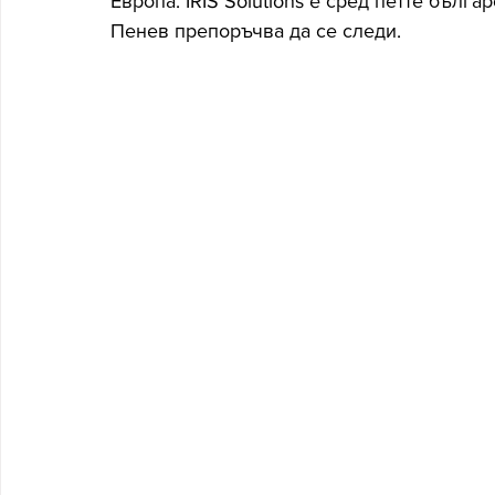
Европа. IRIS Solutions e сред петте бълг
Пенев препоръчва да се следи.