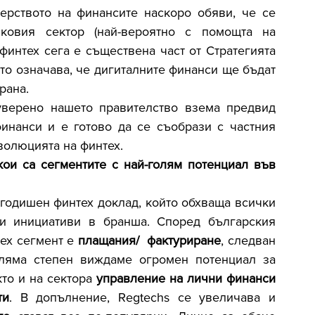
ерството на финансите наскоро обяви, че се 
ковия сектор (най-вероятно с помощта на 
финтех сега е съществена част от Стратегията 
то означава, че дигиталните финанси ще бъдат 
рана.
уверено нашето правителство взема предвид 
инанси и е готово да се съобрази с частния 
еволюцията на финтех.
ои са сегментите с най-голям потенциал във 
 годишен финтех доклад, който обхваща всички 
и инициативи в бранша. Според българския 
ех сегмент е 
плащания/  фактуриране
, следван 
оляма степен виждаме огромен потенциал за 
кто и на сектора 
управление на лични финанси
ти
. В допълнение, Regtechs се увеличава и 