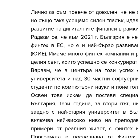
Лично аз съм повече от доволен, че не с
но също така усещаме силен тласък, идва
развитие на дигиталните финанси в рамки
Радвам се, че към 2021 г. България е не
финтех в ЕС, но е и най-бързо развива
(ЮИЕ). Имаме много финтех компании и 
целия свят, които успешно се конкурират с
Вярвам, че в центъра на този успех 
университета и над 30 частни софтуерн
студенти по компютърни науки и поне тол
Освен това искам да поставя специа
България. Тази година, за втори път, н
заедно с най-стария университет в Бъл
включва най-високо ниво на преподав
примери от реалния живот, с финтех и
Програмата е последвана от финтех х