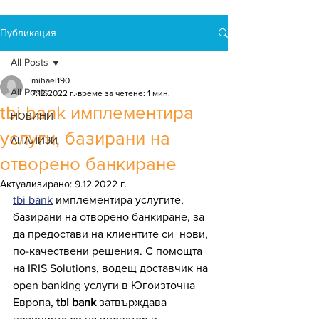
Публикация
All Posts
mihael190
All Posts
7.12.2022 г.
време за четене: 1 мин.
tbi bank имплементира
НОВИНИ
услуги, базирани на
АНАЛИЗИ
отворено банкиране
Актуализирано:
9.12.2022 г.
tbi bank
 имплементира услугите, 
базирани на отворено банкиране, за 
да предостави на клиентите си  нови, 
по-качествени решения. С помощта 
на IRIS Solutions, водещ доставчик на 
open banking услуги в Югоизточна 
Европа, 
tbi bank
 затвърждава 