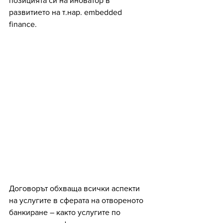
позицията си на иноватор в 
развитието на т.нар. embedded 
finance.
Договорът обхваща всички аспекти 
на услугите в сферата на отвореното 
банкиране – както услугите по 