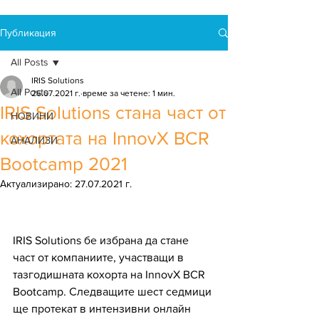
Публикация
All Posts
IRIS Solutions
All Posts
26.07.2021 г.
време за четене: 1 мин.
IRIS Solutions стана част от
НОВИНИ
кохортата на InnovX BCR
АНАЛИЗИ
Bootcamp 2021
Актуализирано:
27.07.2021 г.
IRIS Solutions бе избрана да стане 
част от компаниите, участващи в 
тазгодишната кохорта на InnovX BCR 
Bootcamp. Следващите шест седмици 
ще протекат в интензивни онлайн 