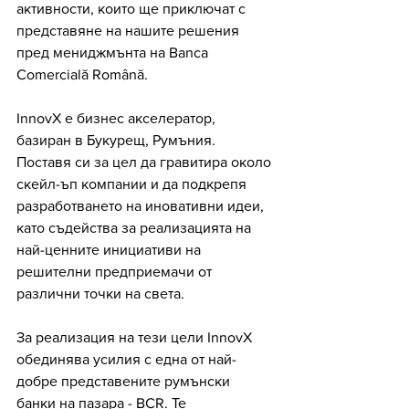
активности, които ще приключат с 
представяне на нашите решения 
пред мениджмънта на Banca 
Comercială Română.
InnovX е бизнес акселератор, 
базиран в Букурещ, Румъния. 
Поставя си за цел да гравитира около 
скейл-ъп компании и да подкрепя 
разработването на иновативни идеи, 
като съдейства за реализацията на 
най-ценните инициативи на 
решителни предприемачи от 
различни точки на света.
За реализация на тези цели InnovX 
обединява усилия с една от най-
добре представените румънски 
банки на пазара - BCR. Те 