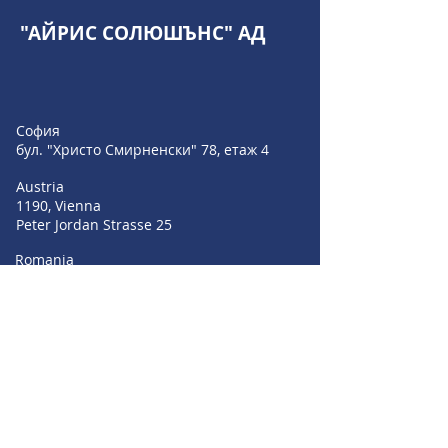
"АЙРИС СОЛЮШЪНС" АД
София
бул. "Христо Смирненски" 78, етаж 4
Austria
1190, Vienna
Peter Jordan Strasse 25
Romania
Bucharest 010011
Strada Profesor Ion Bogdan nr 4-6, Parter
+359 889 209 055
+359 896 549 004
+359 895 353 594