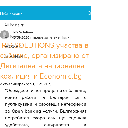
Публикация
All Posts
IRIS Solutions
All Posts
15.09.2020 г.
време за четене: 1 мин.
IRIS SOLUTIONS участва в
НОВИНИ
събитие, организирано от
АНАЛИЗИ
Дигиталната национална
коалиция и Еconomic.bg
Актуализирано:
9.07.2021 г.
"Oсемдесет и пет процента от банките, 
които работят в България са с 
публикувани и работещи интерфейси 
за Open banking услуги. Българският 
потребител скоро сам ще оценява 
удобствата, сигурността и 