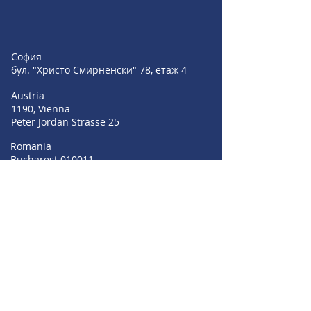
София
бул. "Христо Смирненски" 78, етаж 4
Austria
1190, Vienna
Peter Jordan Strasse 25
Romania
Bucharest 010011
Strada Profesor Ion Bogdan nr 4-6, Parter
+359 889 209 055
+359 896 549 004
+359 895 353 594
sales@irisbgsf.com
support@irisbgsf.com