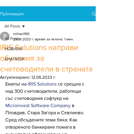
Публикация
All Posts
mihael190
All Posts
29.01.2023 г.
време за четене: 1 мин.
IRIS Solutions направи
НОВИНИ
обучения за
АНАЛИЗИ
счетоводители в страната
Актуализирано:
12.06.2023 г.
Eкипът на 
IRIS Solutions
 се срещна с 
над 300 счетоводители, работещи 
със счетоводния софтуер на 
Microinvest Software Company
 в 
Пловдив, Стара Загора и Севлиево.
Сред обсъдените теми бяха: Как 
отвореното банкиране помага в 