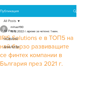
Публикация
All Posts
mihael190
All Posts
15.12.2022 г.
време за четене: 1 мин.
IRIS Solutions е в ТОП5 на
НОВИНИ
най-бързо развиващите
АНАЛИЗИ
се финтех компании в
България през 2021 г.