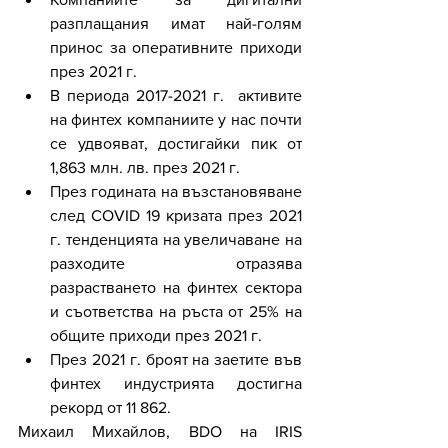
разплащания имат най-голям 
принос за оперативните приходи 
през 2021 г.
В периода 2017-2021 г.  активите 
на финтех компаниите у нас почти 
се удвояват, достигайки пик от 
1,863 млн. лв. през 2021 г.
През годината на възстановяване 
след COVID 19 кризата през 2021 
г. тенденцията на увеличаване на 
разходите отразява 
разрастването на финтех сектора 
и съответства на ръста от 25% на 
общите приходи през 2021 г.
През 2021 г. броят на заетите във 
финтех индустрията достигна 
рекорд от 11 862.
Михаил Михайлов, BDO на IRIS 