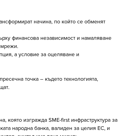
ансформират начина, по който се обменят 
ърху финансова независимост и намаляване 
 мрежи.
ция, а условие за оцеляване и 
пресечна точка – където технологията, 
щат.
на, която изгражда SME-first инфраструктура за 
ката народна банка, валиден за целия ЕС, и 