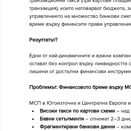
транзакционни такси (при картови плащан
транзакция), които натоварват бюджета, 
управлението на множество банкови сметк
време върху финансите прави управление
Резултатът?
Едни от най-динамичните и важни компани
остават без контрол върху ликвидността 
лишени от достъпни финансови инструмен
Проблемът: Финансовото бреме върху М
МСП в Югоизточна и Централна Европа из
Високи такси по картови схеми
 – над
Бавни сетълменти
 – отнемат 2–3 дни
Фрагментирани банкови данни
 – ком