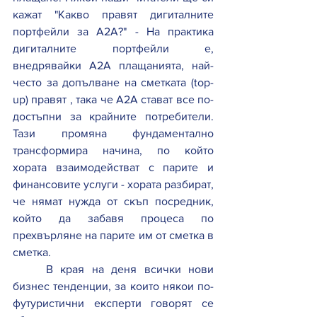
кажат "Какво правят дигиталните 
портфейли за A2A?" - На практика 
дигиталните портфейли е, 
внедрявайки A2A плащанията, най-
често за допълване на сметката (top-
up) правят , така че A2A стават все по-
достъпни за крайните потребители. 
Тази промяна фундаментално 
трансформира начина, по който 
хората взаимодействат с парите и 
финансовите услуги - хората разбират, 
че нямат нужда от скъп посредник, 
който да забавя процеса по 
прехвърляне на парите им от сметка в 
сметка. 
В края на деня всички нови 
бизнес тенденции, за които някои по-
футуристични експерти говорят се 