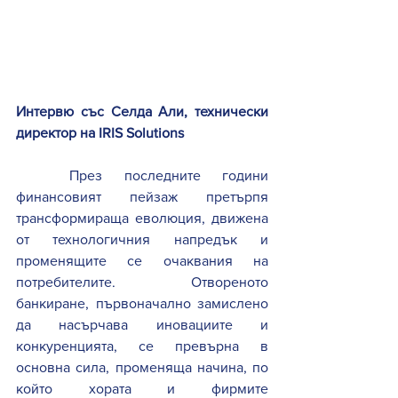
Интервю със Селда Али, технически 
директор на IRIS Solutions
През последните години 
финансовият пейзаж претърпя 
трансформираща еволюция, движена 
от технологичния напредък и 
променящите се очаквания на 
потребителите. Отвореното 
банкиране, първоначално замислено 
да насърчава иновациите и 
конкуренцията, се превърна в 
основна сила, променяща начина, по 
който хората и фирмите 