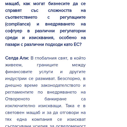
мащаб, как могат бизнесите да се 
справят със сложността на 
съответствието с регулациите 
(compliance) и внедряването на 
софтуер в различни регулаторни 
среди и изисквания, особено на 
пазари с различни подходи като ЕС?
Селда Али:
 В глобалния свят, в който 
живеем, границите между 
финансовите услуги и другите 
индустрии се размиват. Безспорно, в 
днешно време законодателството и 
регламентите по внедряването на 
Отвореното банкиране са 
изключително изискващи. Така е в 
световен мащаб и за да отговори на 
тях една компания се изискват 
съгласувани усилия за осведоменост 