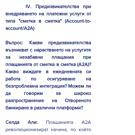
IV
. Предизвикателства при 
внедряването на платежни услуги от 
типа "сметка в сметка" (Account-to-
account/A2A)
Въпрос: Какви предизвикателства 
възникват с нарастването на услугите 
за незабавни плащания при 
плащанията от сметка в сметка (A2A)? 
Какво виждате в ежедневната си 
работа по осигуряване на 
безпроблемна интеграция? Можем ли 
да говорим за широко 
разпространение на Отвореното 
банкиране в различни платформи? 
Селда Али: 
Плащанията A2A 
революционизират начина, по който 