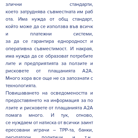
злични стандарти, 
което затруднява съвместната им раб
ота. Има нужда от общ стандарт, 
който може да се използва във всичк
и платежни системи, 
за да се гарантира еднородност и 
оперативна съвместимост. И накрая, 
има нужда да се образоват потребите
лите и предприятията за ползите и 
рисковете от плащанията A2A. 
Много хора все още не са запознати с 
технологията. 
Повишаването на осведомеността и 
предоставянето на информация за по
лзите и рисковете от плащанията A2A 
помага много. И тук, отново, 
се нуждаем от натиска от всички заинт
ересовани играчи – TPP-та, банки, 
регулатори, политици и т.н., 