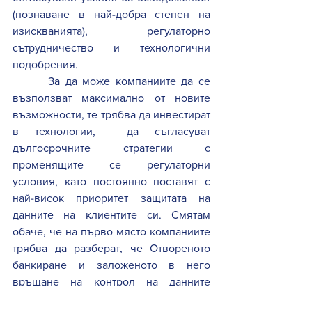
(познаване в най-добра степен на 
изискванията), регулаторно 
сътрудничество и технологични 
подобрения. 
 За да може компаниите да се 
възползват максимално от новите 
възможности, те трябва да инвестират 
в технологии,  да съгласуват 
дългосрочните стратегии с 
променящите се регулаторни 
условия, като постоянно поставят с 
най-висок приоритет защитата на 
данните на клиентите си. Смятам 
обаче, че на първо място компаниите 
трябва да разберат, че Отвореното 
банкиране и заложеното в него 
връщане на контрол на данните 
обратно на клиентите им е не просто 