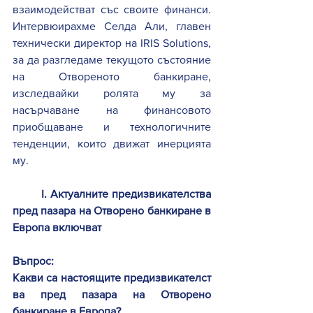
взаимодействат със своите финанси. 
Интервюирахме Селда Али, главен 
технически директор на IRIS Solutions, 
за да разгледаме текущото състояние 
на Отвореното банкиране, 
изследвайки ролята му за 
насърчаване на финансовото 
приобщаване и технологичните 
тенденции, които движат инерцията 
му. 
I. Aктуалните предизвикателства 
пред пазара на Отворено банкиране в 
Европа включват
Въпрос: 
Какви са настоящите предизвикателст
ва пред пазара на Отворено 
банкиране в Европа? 