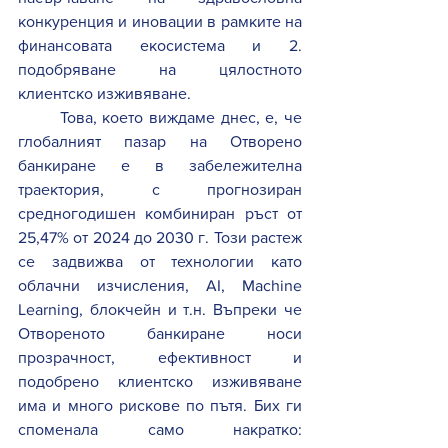
конкуренция и иновации в рамките на 
финансовата екосистема и 2. 
подобряване на цялостното 
клиентско изживяване. 
Това, което виждаме днес, е, че 
глобалният пазар на Отворено 
банкиране е в забележителна 
траектория, с прогнозиран 
средногодишен комбиниран ръст от 
25,47% от 2024 до 2030 г. Този растеж 
се задвижва от технологии като 
облачни изчисления, AI, Machine 
Learning, блокчейн и т.н. Въпреки че 
Отвореното банкиране носи 
прозрачност, ефективност и 
подобрено клиентско изживяване 
има и много рискове по пътя. Бих ги 
споменала само накратко: 