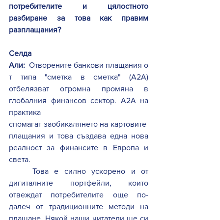
потребителите и цялостното 
разбиране за това как правим 
разплащания?  
Селда 
Али: 
 Отворените банкови плащания о
т типа "сметка в сметка" (A2A) 
отбелязват огромна промяна в 
глобалния финансов сектор. A2A на 
практика 
спомагат заобикалянето на картовите 
плащания и това създава една нова 
реалност за финансите в Европа и 
света. 
Това е силно ускорено и от 
дигиталните портфейли, които 
отвеждат потребителите още по-
далеч от традиционните методи на 
плащане. Някой наши читатели ще си 