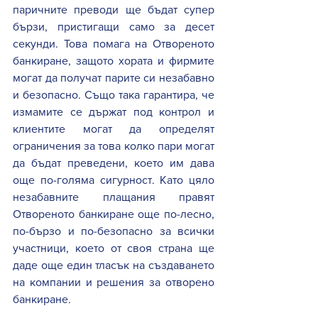
паричните преводи ще бъдат супер 
бързи, пристигащи само за десет 
секунди. Това помага на Отвореното 
банкиране, защото хората и фирмите 
могат да получат парите си незабавно 
и безопасно. Също така гарантира, че 
измамите се държат под контрол и 
клиентите могат да определят 
ограничения за това колко пари могат 
да бъдат преведени, което им дава 
още по-голяма сигурност. Като цяло 
незабавните плащания правят 
Отвореното банкиране още по-лесно, 
по-бързо и по-безопасно за всички 
участници, което от своя страна ще 
даде още един тласък на създаването 
на компании и решения за отворено 
банкиране.