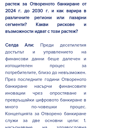
растеж за Отвореното банкиране от 
2024 г. до 2030 г. и как варира в 
различните региони или пазарни 
сегменти? Какви рискове и 
възможности идват с този растеж?   
Селда Али: 
Преди десетилетия 
достъпът и управлението на 
финансови данни беше далечен и 
изтощителен процес за 
потребителите, близо до невъзможен. 
През последните години Отвореното 
банкиране насърчи финансовите 
иновации чрез опростяване и 
превръщайки цифровото банкиране в 
много по-човешки процес. 
Концепцията за Отворено банкиране 
служи за две основни цели: 1. 
насърчаване на здравословна 