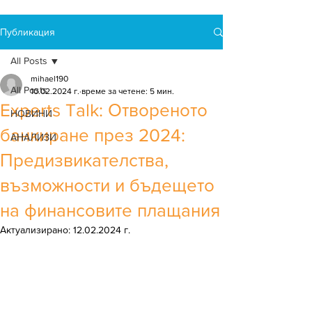
Публикация
All Posts
mihael190
All Posts
10.02.2024 г.
време за четене: 5 мин.
Experts Talk: Отвореното
НОВИНИ
банкиране през 2024:
АНАЛИЗИ
Предизвикателства,
възможности и бъдещето
на финансовите плащания
Актуализирано:
12.02.2024 г.