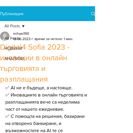
Публикация
All Posts
mihael190
All Posts
13.06.2023 г.
време за четене: 1 мин.
Digital4 Sofia 2023 -
НОВИНИ
иновации в онлайн
АНАЛИЗИ
търговията и
разплащания
✅ AI не е бъдеще, а настояще.
✅ Иновациите в онлайн търговията и 
разплащанията вече са неделима 
част от нашето ежедневие.
✅ С помощта на решения, базирани 
на отворено банкиране, и 
възможностите на AI те се 