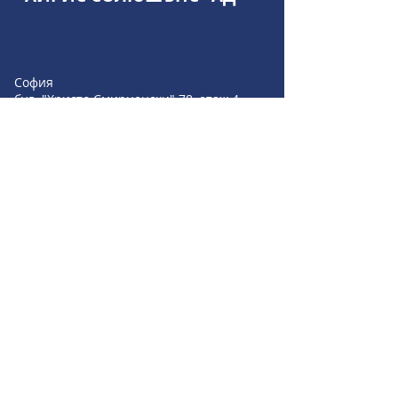
София
бул. "Христо Смирненски" 78, етаж 4
Austria
1190, Vienna
Peter Jordan Strasse 25
Romania
Bucharest 010011
Strada Profesor Ion Bogdan nr 4-6, Parter
+359 889 209 055
+359 896 549 004
+359 895 353 594
sales@irisbgsf.com