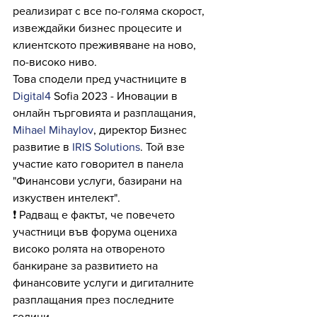
реализират с все по-голяма скорост, 
извеждайки бизнес процесите и 
клиентското преживяване на ново, 
по-високо ниво.
Това сподели пред участниците в 
Digital4
 Sofia 2023 - Иновации в 
онлайн търговията и разплащания, 
Mihael Mihaylov
, директор Бизнес 
развитие в 
IRIS Solutions
. Той взе 
участие като говорител в панела 
"Финансови услуги, базирани на 
изкуствен интелект".
❗ Радващ е фактът, че повечето 
участници във форума оцениха 
високо ролята на отвореното 
банкиране за развитието на 
финансовите услуги и дигиталните 
разплащания през последните 
години.