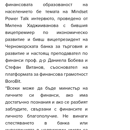
финансовата образованост на 
населението бе темата на Mindset 
Power Talk интервюто, проведено от 
Милена Хаджииванова с бившия 
вицепрeмиер по икономическо 
развитие и бивш вицепрезидент на 
Черноморската банка за търговия и 
развитие и настоящ преподавател по 
финанси проф. д-р Даниела Бобева и 
Стефан Витанов, съосновател на 
платформата за финансова грамотност 
BoroBit. 
“Всеки може да бъде министър на 
личните си финанси, ако има 
достатъчно познания и ако се разбият 
заблудите, свързани с финансите и 
личното благополучие. Не винаги 
спестяването в банка или 
инвестицията в недвижими имоти са 