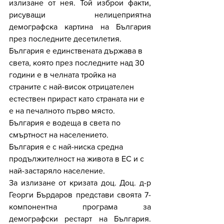
излизане от нея. Той изброи факти, 
рисуващи нелицеприятна 
демографска картина на България 
през последните десетилетия.
България е единствената държава в 
света, която през последните над 30 
години е в челната тройка на 
страните с най-висок отрицателен 
естествен прираст като страната ни е 
е на печалното първо място.
България е водеща в света по 
смъртност на населението.
България е с най-ниска средна 
продължителност на живота в ЕС и с 
най-застаряло население.
За излизане от кризата доц. Доц. д-р 
Георги Бърдаров представи своята 7-
компонентна програма за 
демографски рестарт на България. 