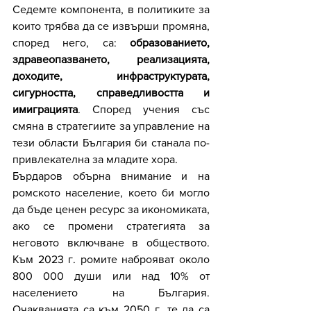
Седемте компонента, в политиките за 
които трябва да се извърши промяна, 
според него, са: 
образованието, 
здравеопазването, реализацията, 
доходите, инфраструктурата, 
сигурността, справедливостта и 
имиграцията
. Според учения със 
смяна в стратегиите за управление на 
тези области България би станала по-
привлекателна за младите хора.
Бърдаров обърна внимание и на 
ромското население, което би могло 
да бъде ценен ресурс за икономиката, 
ако се промени стратегията за 
неговото включване в обществото. 
Към 2023 г. ромите наброяват около 
800 000 души или над 10% от 
населението на България. 
Очакванията са към 2050 г. те да са 