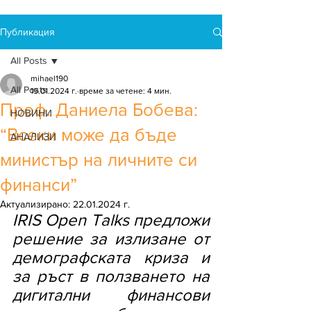
Публикация
All Posts
mihael190
All Posts
19.01.2024 г.
време за четене: 4 мин.
Проф. Даниела Бобева:
НОВИНИ
“Всеки може да бъде
АНАЛИЗИ
министър на личните си
финанси”
Актуализирано:
22.01.2024 г.
IRIS Open Talks предложи 
решение за излизане от 
демографската криза и 
за ръст в ползването на 
дигитални финансови 