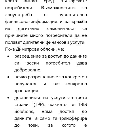
които витаят сред българските 
потребители. Възможностите за 
злоупотреба с чувствителна 
финансова информация и за кражба 
на дигитална самоличност са 
причините много потребители да не 
ползват дигитални финансови услуги.
Г-жа Димитрова обясни, че:
разрешение за достъп до данните 
си всеки потребител дава 
доброволно. 
всяко разрешение е за конкретен 
получател и за конкретна 
транзакция. 
доставчикът на услуги за трети 
страни (TPP), какъвто е IRIS 
Solutions, няма достъп до 
данните, а само ги трансферира 
до този, за когото е 