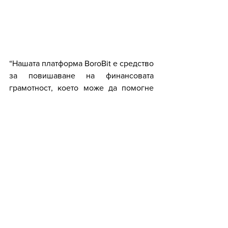
“Нашата платформа BoroBit е средство 
за повишаване на финансовата 
грамотност, което може да помогне 
както на университетите, така и на 
корпорациите. Както работодателите 
се грижат за физическото здраве на 
служителите си, предоставяйки им 
карти за спорт или допълнително 
здравно осигуряване, така може да 
им предоставят и достъп до 
платформата, като грижа за 
финансовото им здраве”, обяви г-н 
Витанов. 
Платформата BoroBit e пример за 