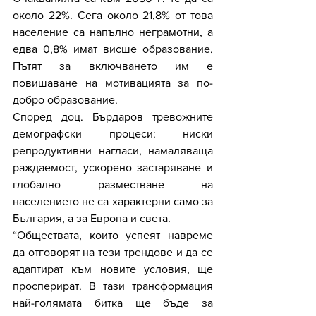
около 22%. Сега около 21,8% от това 
население са напълно неграмотни, а 
едва 0,8% имат висше образование. 
Пътят за включването им е 
повишаване на мотивацията за по-
добро образование. 
Според доц. Бърдаров тревожните 
демографски процеси: ниски 
репродуктивни нагласи, намаляваща 
раждаемост, ускорено застаряване и 
глобално разместване на 
населението не са характерни само за 
България, а за Европа и света. 
“Обществата, които успеят навреме 
да отговорят на тези трендове и да се 
адаптират към новите условия, ще 
просперират. В тази трансформация 
най-голямата битка ще бъде за 