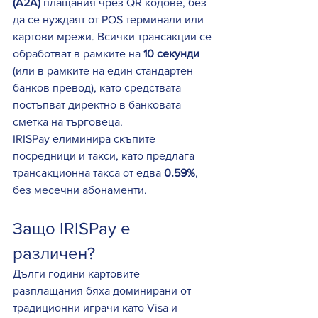
(A2A)
 плащания чрез QR кодове, без 
да се нуждаят от POS терминали или 
картови мрежи. Всички трансакции се 
обработват в рамките на 
10 секунди 
(или в рамките на един стандартен 
банков превод), като средствата 
постъпват директно в банковата 
сметка на търговеца.
IRISPay елиминира скъпите 
посредници и такси, като предлага 
трансакционна такса от едва 
0.59%
, 
без месечни абонаменти.
Защо IRISPay е 
различен?
Дълги години картовите 
разплащания бяха доминирани от 
традиционни играчи като Visa и 