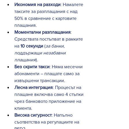
Икономия на разходи
: Намалете 
таксите за разплащания с над 
50% в сравнение с картовите 
плащания.
Моментални разплащания
: 
Средствата постъпват в рамките 
на 
10 секунди
 (
за банки, 
поддържащи незабавни 
плащания
).
Без скрити такси
: Няма месечни 
абонаменти – плащате само за 
извършени трансакции.
Лесна интеграция
: Процесът на 
плащане включва само 4 стъпки 
чрез банковото приложение на 
клиента.
Висока сигурност
: Напълно 
съответства на регулациите на 
PSD2.