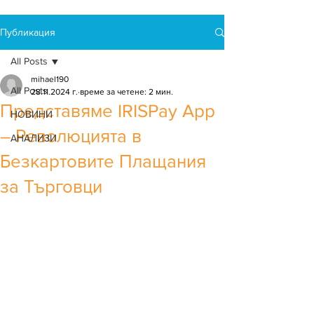
Публикация
All Posts
mihael190
All Posts
28.11.2024 г.
време за четене: 2 мин.
Представяме IRISPay App
НОВИНИ
– Революцията в
АНАЛИЗИ
Безкартовите Плащания
за Търговци