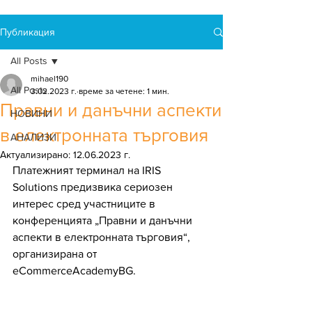
Публикация
All Posts
mihael190
All Posts
3.02.2023 г.
време за четене: 1 мин.
Правни и данъчни аспекти
НОВИНИ
в електронната търговия
АНАЛИЗИ
Актуализирано:
12.06.2023 г.
Платежният терминал на IRIS 
Solutions предизвика сериозен 
интерес сред участниците в 
конференцията „Правни и данъчни 
аспекти в електронната търговия“, 
организирана от 
eCommerceAcademyBG.