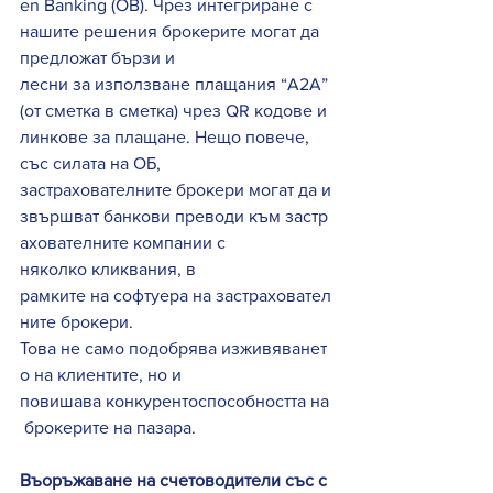
en Banking (OB). Чрез интегриране с 
нашите решения брокерите могат да 
предложат бързи и 
лесни за използване плащания “A2A” 
(от сметка в сметка) чрез QR кодове и 
линкове за плащане. Нещо повече, 
със силата на ОБ, 
застрахователните брокери могат да и
звършват банкови преводи към застр
ахователните компании с 
няколко кликвания, в 
рамките на софтуера на застраховател
ните брокери. 
Това не само подобрява изживяванет
о на клиентите, но и 
повишава конкурентоспособността на
 брокерите на пазара. 
Въоръжаване на счетоводители със с