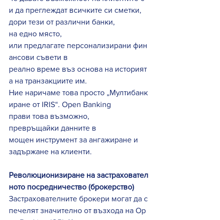
и да преглеждат всичките си сметки, 
дори тези от различни банки, 
на едно място, 
или предлагате персонализирани фин
ансови съвети в 
реално време въз основа на историят
а на транзакциите им. 
Ние наричаме това просто „Мултибанк
иране от IRIS“. Open Banking 
прави това възможно, 
превръщайки данните в 
мощен инструмент за ангажиране и 
задържане на клиенти. 
Революционизиране на застраховател
ното посредничество (брокерство)
Застрахователните брокери могат да с
печелят значително от възхода на Op