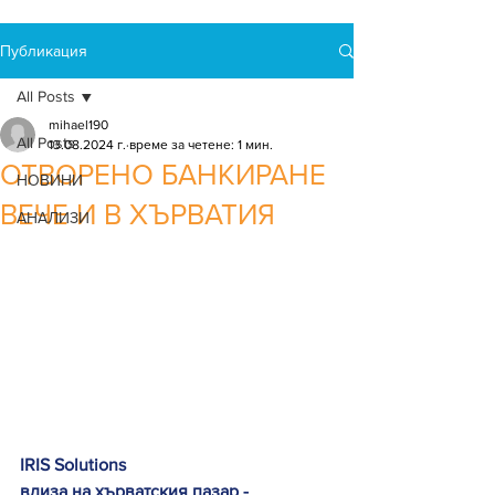
Публикация
All Posts
mihael190
All Posts
13.08.2024 г.
време за четене: 1 мин.
ОТВОРЕНО БАНКИРАНЕ
НОВИНИ
ВЕЧЕ И В ХЪРВАТИЯ
АНАЛИЗИ
IRIS Solutions 
влиза на хърватския пазар -