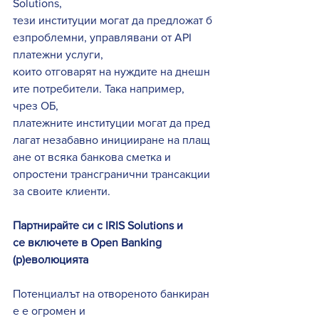
Solutions, 
тези институции могат да предложат б
езпроблемни, управлявани от API 
платежни услуги, 
които отговарят на нуждите на днешн
ите потребители. Така например, 
чрез ОБ, 
платежните институции могат да пред
лагат незабавно иницииране на плащ
ане от всяка банкова сметка и 
опростени трансгранични трансакции 
за своите клиенти. 
Партнирайте си с IRIS Solutions и 
се включете в Open Banking 
(р)еволюцията
Потенциалът на отвореното банкиран
е е огромен и 