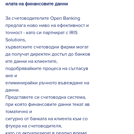
илата на финансовите данни
За счетоводителите Open Banking 
предлага ново ниво на ефективност и 
точност - като си партнират с IRIS 
Solutions, 
хърватските счетоводни фирми могат 
да получат директен достъп до банков
ите данни на клиентите, 
подобрявайките процеса на съгласув
ане и 
елиминирайки ръчното въвеждане на 
данни. 
Представете си счетоводна система, 
при която финансовите данни текат ав
томатично и 
сигурно от банката на клиента към со
фтуера на счетоводителя, 
като се актуализират в реално време. 