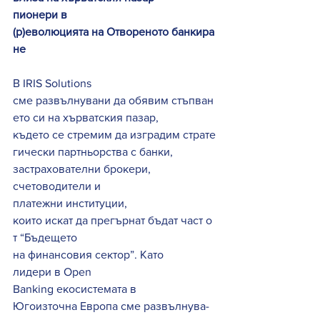
пионери в 
(р)еволюцията на Отвореното банкира
не
В IRIS Solutions 
сме развълнувани да обявим стъпван
ето си на хърватския пазар, 
където се стремим да изградим страте
гически партньорства с банки, 
застрахователни брокери, 
счетоводители и 
платежни институции, 
които искат да прегърнат бъдат част о
т “Бъдещето 
на финансовия сектор”. Като 
лидери в Open 
Banking екосистемата в 
Югоизточна Европа сме развълнува-