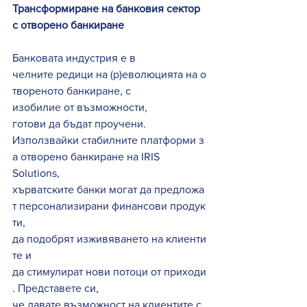
Трансформиране на банковия сектор 
с отворено банкиране
Банковата индустрия е в 
челните редици на (р)еволюцията на о
твореното банкиране, с 
изобилие от възможности, 
готови да бъдат проучени. 
Използвайки стабилните платформи з
а отворено банкиране на IRIS 
Solutions, 
хърватските банки могат да предложа
т персонализирани финансови продук
ти, 
да подобрят изживяването на клиенти
те и 
да стимулират нови потоци от приходи
. Представете си, 
че давате възможност на клиентите с