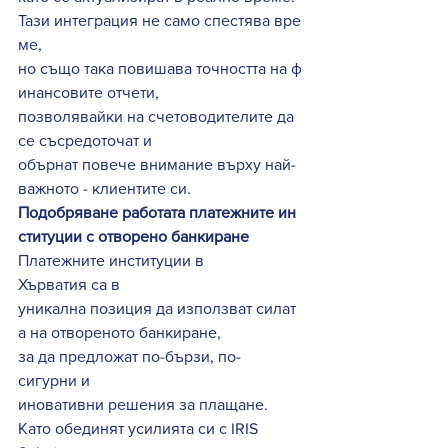
Тази интеграция не само спестява вре
ме, 
но също така повишава точността на ф
инансовите отчети, 
позволявайки на счетоводителите да 
се съсредоточат и 
обърнат повече внимание върху най-
важното - клиентите си. 
Подобряване работата платежните ин
ституции с отворено банкиране
Платежните институции в 
Хърватия са в 
уникална позиция да използват силат
а на отвореното банкиране, 
за да предложат по-бързи, по-
сигурни и 
иновативни решения за плащане. 
Като обединят усилията си с IRIS 