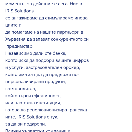
моментът за действие е сега. Ние в 
IRIS Solutions 
се ангажираме да стимулираме инова
циите и 
да помагаме на нашите партньори в 
Хърватия да запазят конкурентното си
 предимство. 
Независимо дали сте банка, 
която иска да подобри вашите цифров
и услуги, застрахователен брокер, 
който има за цел да предложи по-
персонализирани продукти, 
счетоводител, 
който търси ефективност, 
или платежна институция, 
готова да революционизира трансакц
иите, IRIS Solutions е тук, 
за да ви подкрепи. 
Всички хърватски компании и 