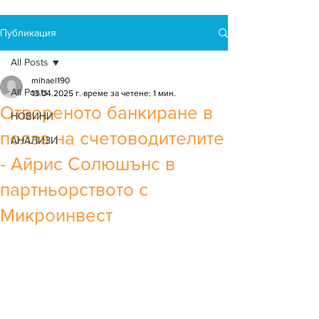
Публикация
All Posts
mihael190
All Posts
13.04.2025 г.
време за четене: 1 мин.
Oтвореното банкиране в
НОВИНИ
полза на счетоводителите
АНАЛИЗИ
- Aйрис Солюшънс в
партньорството с
Mикроинвест