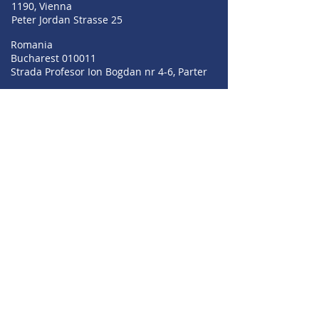
1190, Vienna
Peter Jordan Strasse 25
Romania
Bucharest 010011
Strada Profesor Ion Bogdan nr 4-6, Parter
+359 889 209 055
+359 896 549 004
+359 895 353 594
sales@irisbgsf.com
support@irisbgsf.com