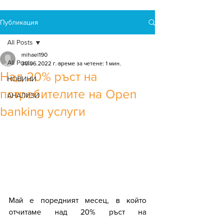
Публикация
All Posts
mihael190
All Posts
30.06.2022 г.
време за четене: 1 мин.
Над 20% ръст на
НОВИНИ
потребителите на Open
АНАЛИЗИ
banking услуги
Май е поредният месец, в който 
отчитаме над 20% ръст на 