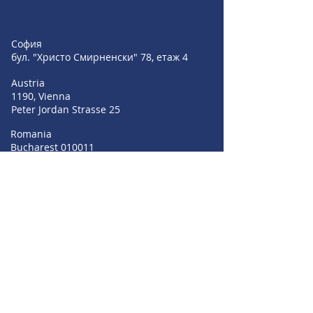
София
бул. "Христо Смирненски" 78, етаж 4
Austria
1190, Vienna
Peter Jordan Strasse 25
Romania
Bucharest 010011
Strada Profesor Ion Bogdan nr 4-6, Parter
+359 889 209 055
+359 896 549 004
+359 895 353 594
sales@irisbgsf.com
support@irisbgsf.com