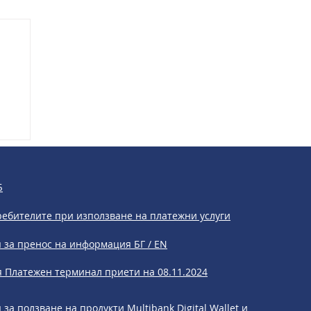
за
Б
ребителите при използване на платежни услуги
 за пренос на информация БГ / EN
 Платежен терминал приети на 08.11.2024
за ползване на продукти Multibank Digital Wallet и