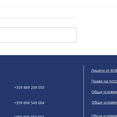
ns и Invexa: По-
FinSight: Новата ера на
сов контрол на
финансовото управление 
МСП
Лиценз от БН
Права на пот
+359 889 209 055
Общи условия
Общи условия
+359 896 549 004
Общи условия 
+359 895 353 594