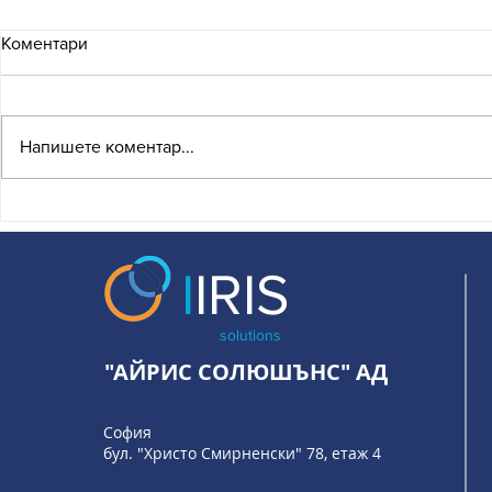
Коментари
Напишете коментар...
Какво означава
IRIS Solutio
присъединяването на
умен финан
България към EuroPA и
бизнеса
I
IRIS
какво следва за бизнеса?
solutions
"АЙРИС СОЛЮШЪНС" АД
София
бул. "Христо Смирненски" 78, етаж 4