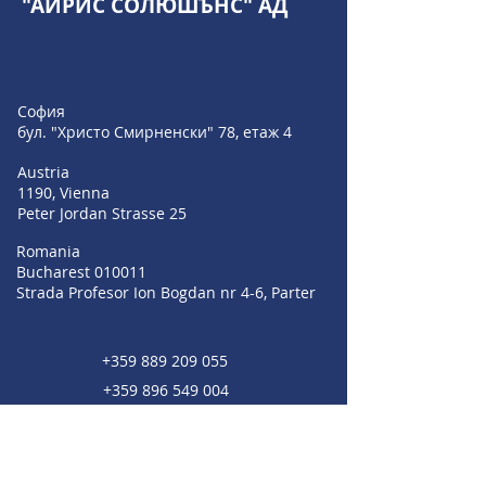
"АЙРИС СОЛЮШЪНС" АД
София
бул. "Христо Смирненски" 78, етаж 4
Austria
1190, Vienna
Peter Jordan Strasse 25
Romania
Bucharest 010011
Strada Profesor Ion Bogdan nr 4-6, Parter
+359 889 209 055
+359 896 549 004
+359 895 353 594
sales@irisbgsf.com