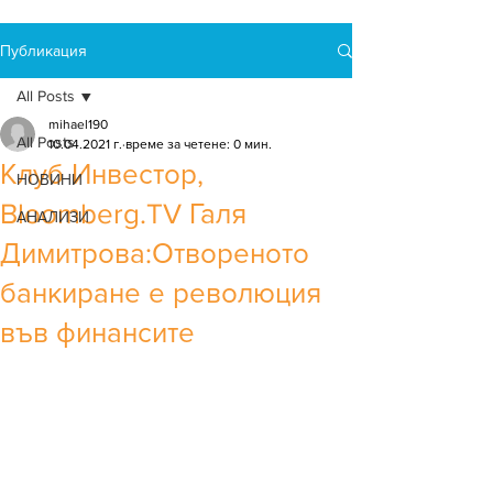
Публикация
All Posts
mihael190
All Posts
10.04.2021 г.
време за четене: 0 мин.
Клуб Инвестор,
НОВИНИ
Bloomberg.TV Галя
АНАЛИЗИ
Димитрова:Отвореното
банкиране е революция
във финансите