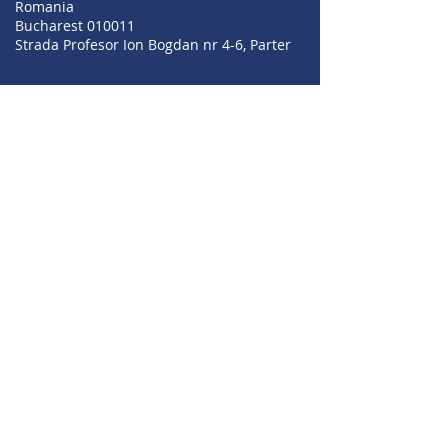
Romania
Bucharest 010011
Strada Profesor Ion Bogdan nr 4-6, Parter
+359 889 209 055
+359 896 549 004
+359 895 353 594
sales@irisbgsf.com
support@irisbgsf.com
Лиценз от БНБ