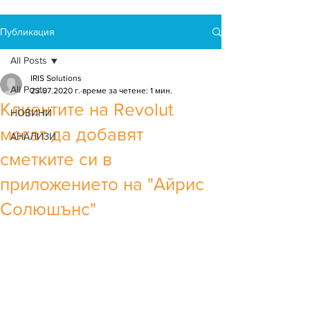
Публикация
All Posts
IRIS Solutions
All Posts
23.07.2020 г.
време за четене: 1 мин.
Клиентите на Revolut
НОВИНИ
могат да добавят
АНАЛИЗИ
сметките си в
приложението на "Айрис
Солюшънс"