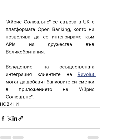
"Aйрис Солюшънс" се свърза в UK с 
платформата Open Banking, която ни 
позволява да се интегрираме към 
APIs на дружества във 
Великобритания.
Вслeдствие на осъществената 
интеграция клиентите на 
Revolut 
могат да добавят банковите си сметки 
в приложението на "Айрис 
Солюшънс".
НОВИНИ