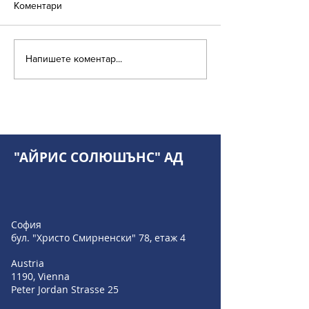
Коментари
Напишете коментар...
IRIS Solutions и Invexa:
FinSight: Новата
По-умен финансов
финансовото уп
контрол на бизнеса
за МСП
"АЙРИС СОЛЮШЪНС" АД
София
бул. "Христо Смирненски" 78, етаж 4
Austria
1190, Vienna
Peter Jordan Strasse 25