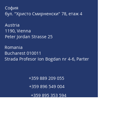
София
бул. "Христо Смирненски" 78, етаж 4
Austria
1190, Vienna
Peter Jordan Strasse 25
Romania
Bucharest 010011
Strada Profesor Ion Bogdan nr 4-6, Parter
+359 889 209 055
+359 896 549 004
+359 895 353 594
sales@irisbgsf.com
support@irisbgsf.com