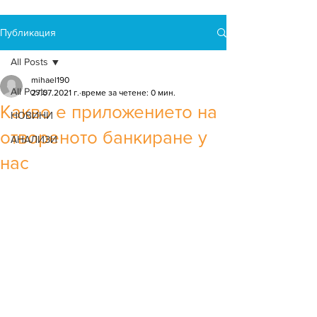
Публикация
All Posts
mihael190
All Posts
27.07.2021 г.
време за четене: 0 мин.
Какво е приложението на
НОВИНИ
отвореното банкиране у
АНАЛИЗИ
нас