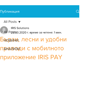
Публикация
All Posts
IRIS Solutions
All Posts
23.03.2020 г.
време за четене: 1 мин.
Бързи, лесни и удобни
НОВИНИ
преводи с мобилното
АНАЛИЗИ
приложение IRIS PAY