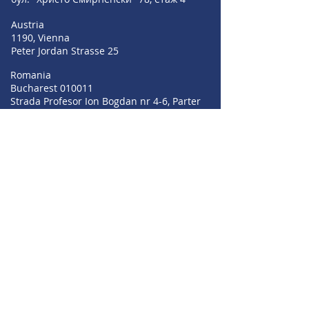
Austria
1190, Vienna
Peter Jordan Strasse 25
Romania
Bucharest 010011
Strada Profesor Ion Bogdan nr 4-6, Parter
+359 889 209 055
+359 896 549 004
+359 895 353 594
sales@irisbgsf.com
support@irisbgsf.com